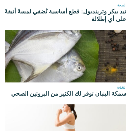
الصحة
“Antihypertensive properties of spinach leaf protein
تيد بيكر وترينديول: قطع أساسية تُضفي لمسةً أنيقةً
digests”,
J Agric Food Chem
.
2004 Apr 21;52(8):2223-5.
على أي إطلالة
التغذية
سمكة البنبان توفر لك الكثير من البروتين الصحي