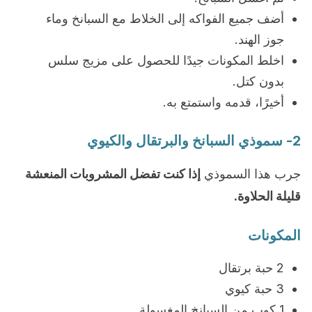
أضف جميع الفواكه إلى الخلاط مع السبانخ وماء
جوز الهند.
اخلط المكونات جيدًا للحصول على مزيج سلس
بدون كتل.
أخيرًا، قدمه واستمتع به.
2- سموذي السبانخ والبرتقال والكيوي
جرب هذا السموذي
إذا كنت تفضل المشروبات المنعشة
قليلة الحلاوة.
المكونات
2 حبة برتقال
3 حبة كيوي
1 كوب من السبانخ المغسولة