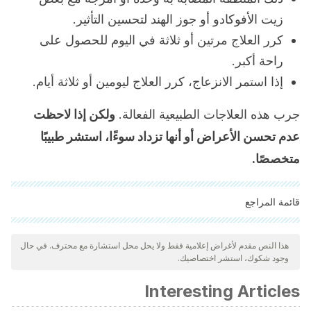
زيت الأفوكادو أو جوز الهند لتحسين التأثير.
كرر العلاج مرتين أو ثلاثة في اليوم للحصول على
راحة أكبر.
إذا استمر الانزعاج، كرر العلاج ليومين أو ثلاثة أيام.
جرب هذه العلاجات الطبيعية الفعالة.
ولكن إذا لاحظت
عدم تحسن الأعراض أو أنها تزداد سوءًا، استشر طبيبًا
متخصصًا.
قائمة المراجع
"تمت مراجعة جميع المصادر المذكورة بعناية شديدة من قبل فريقنا
لضمان جودتها وموثوقيتها وتحديثها وصحتها. تم اعتبار الببليوغرافيا لهذه
هذا النص مقدم لأغراض إعلامية فقط ولا يحل محل استشارة مع محترف. في حال
وجود شكوك، استشر اختصاصيك.
المقالة موثوقة ودقيقة من الناحية الأكاديمية أو العلمية.
Mooventhan, A., & Nivethitha, L. (2014). Scientific
Interesting Articles
evidence-based effects of hydrotherapy on various