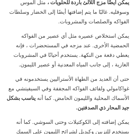
يمكن أيضًا مزج اللآلئ باردة للحلويات ،
مثل الموس
وسوفليه. غالبًا ما يتم إضافتها أيضًا إلى الخضار وسلطات
الفواكه والصلصات والمشروبات.
يمكن استخلاص عصيره مثل أي عصير من الفواكه
الحمضية الأخرى. عند مزجه في المستحضرات ، فإنه
يعطي دفعة من النكهة. يستخدم أحيانًا في المشروبات
الغازية ، إلى جانب المياه المعدنية أو عصير الليمون.
حتى أن العديد من الطهاة الأستراليين يستخدمونه في
غواكامولي ولفائف الفواكه المجففة وفي السيفيتشي مع
الأسماك المحلية والليمون الحامض. كما أنه
يناسب بشكل
جيد المحار ذي الصدفتين.
يمكن إضافته إلى الكوكتيلات وحتى السوشي. كما أنه
يستخدم للتزيين وكبديل لشرائح الليمون على السمك