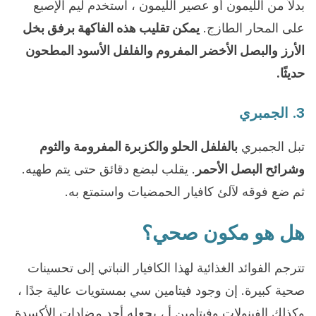
بدلاً من الليمون أو عصير الليمون ، استخدم ليم الإصبع
على المحار الطازج.
يمكن تقليب هذه الفاكهة برفق بخل
الأرز
والبصل الأخضر المفروم والفلفل الأسود المطحون
حديثًا.
3. الجمبري
تبل الجمبري
بالفلفل الحلو والكزبرة المفرومة والثوم
وشرائح البصل الأحمر
. يقلب لبضع دقائق حتى يتم طهيه.
ثم ضع فوقه لآلئ كافيار الحمضيات واستمتع به.
هل هو مكون صحي؟
تترجم الفوائد الغذائية لهذا الكافيار النباتي إلى تحسينات
صحية كبيرة. إن وجود فيتامين سي بمستويات عالية جدًا ،
وكذلك الفينولات وفيتامين أ ، يجعله أحد مضادات الأكسدة