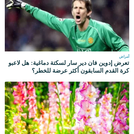
أمراض
تعرض إدوين فان دير سار لسكتة دماغية: هل لاعبو
كرة القدم السابقون أكثر عرضة للخطر؟