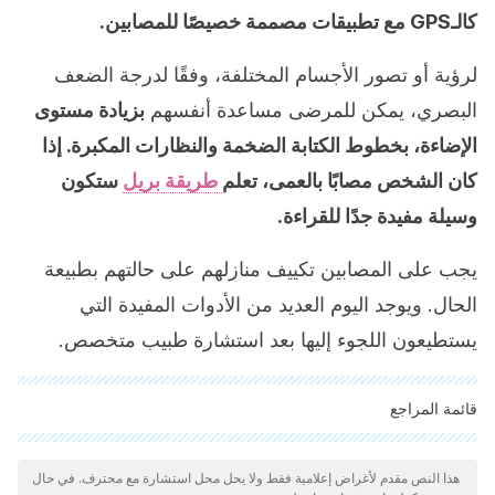
كالـGPS مع تطبيقات مصممة خصيصًا للمصابين.
لرؤية أو تصور الأجسام المختلفة، وفقًا لدرجة الضعف
البصري، يمكن للمرضى مساعدة أنفسهم
بزيادة مستوى
الإضاءة، بخطوط الكتابة الضخمة والنظارات المكبرة. إذا
كان الشخص مصابًا بالعمى، تعلم
طريقة بريل
ستكون
وسيلة مفيدة جدًا للقراءة.
يجب على المصابين تكييف منازلهم على حالتهم بطبيعة
الحال. ويوجد اليوم العديد من الأدوات المفيدة التي
يستطيعون اللجوء إليها بعد استشارة طبيب متخصص.
قائمة المراجع
"تمت مراجعة جميع المصادر المذكورة بعناية شديدة من قبل فريقنا
لضمان جودتها وموثوقيتها وتحديثها وصحتها. تم اعتبار الببليوغرافيا لهذه
هذا النص مقدم لأغراض إعلامية فقط ولا يحل محل استشارة مع محترف. في حال