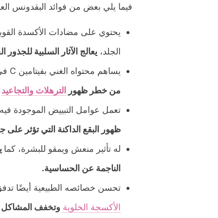
فيما يلي بعض من فوائد البقدونس العد
يحتوي على مضادات الأكسدة القوية
الجلد،
يعالج الآثار السلبية للجذور
يساهم محتواه الغني بفيتامين C في الحفاظ على الكولاجين والإيلاستين، ولذلك
من خطر ظهور
الترهلات والتجاعيد
ا
تعمل عوامل التبييض الموجودة فيه 
ظهور البقع الداكنة التي تؤثر على ج
له تأثير منعش ويمقو للبشرة، كما
يس
الناجمة عن الحساسية.
تحسن خصائصه الطبيعية أيضًا تدفق 
الأكسجة الخلوية
وتخفف المشاكل مث