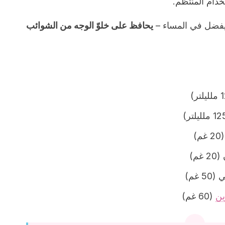
دام المنتظم.
يفضل في المساء –
يحافظ على خلوّ الوجه من الشوائب
)
م)
غم)
ين
(60 غم)