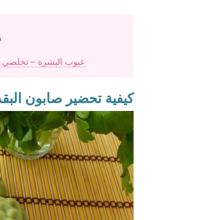
ن
عيوب البشرة – تخلصي منه
كيفية تحضير صابون الب