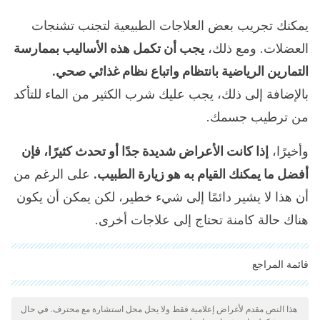
يمكنك تجريب بعض العلاجات الطبيعية لتجنب تشنجات
العضلات. ومع ذلك،
يجب أن تكمل هذه الأساليب بممارسة
التمارين الرياضية بانتظام واتباع نظام غذائي صحي.
بالإضافة إلى ذلك، يجب عليك شرب الكثير من الماء للتأكد
من ترطيب جسمك.
وأخيرًا،
إذا كانت الأعراض شديدة جدًا أو تحدث كثيرًا، فإن
أفضل ما يمكنك القيام به هو زيارة الطبيب.
على الرغم من
أن هذا لا يشير دائمًا إلى شيء خطير، لكن يمكن أن يكون
هناك حالة كامنة تحتاج إلى علاجات أخرى.
قائمة المراجع
"تمت مراجعة جميع المصادر المذكورة بعناية شديدة من قبل فريقنا
لضمان جودتها وموثوقيتها وتحديثها وصحتها. تم اعتبار الببليوغرافيا لهذه
هذا النص مقدم لأغراض إعلامية فقط ولا يحل محل استشارة مع محترف. في حال