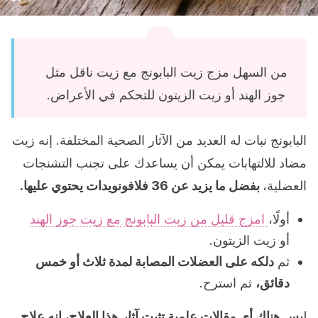
من السهل مزج زيت البابونج مع زيت ناقل مثل
جوز الهند أو زيت الزيتون للتحكم في الأعراض.
البابونج نبات له العديد من الآثار الصحية المختلفة. إنه زيت
مضاد للالتهابات يمكن أن يساعدك على تجنب التشنجات
العضلية،
بفضل ما يزيد عن 36 فلافونويدات يحتوي عليها.
أولًا،
امزج قليل من زيت البابونج مع زيت جوز الهند
أو زيت الزيتون.
ثم
دلكه على العضلات المصابة لمدة ثلاث أو خمس
دقائق،
ثم استرح.
ل
يس هناك أي مقالات علمية تثبت آثار هذا العلاج، إنه علاج