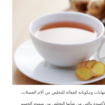
هابات ومكوناته الفعالة للتخلص من آلام العضلات.
لأكسدة والتي من شأنها التخلص من سموم الجسم