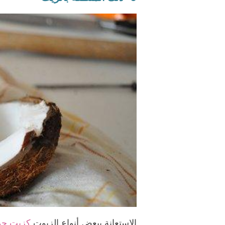
الاستعانة ببعض أنواع الزيوت
كزيت جوز