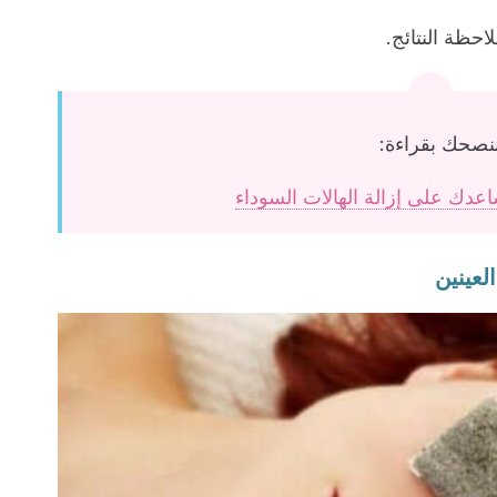
احظة النتائج.
نصحك بقراءة: