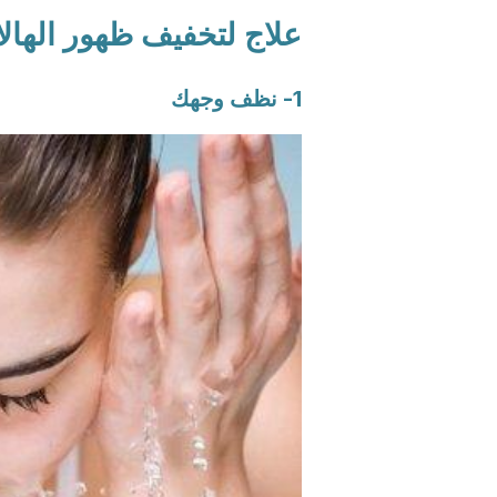
علاج لتخفيف ظهور الهال
1- نظف وجهك