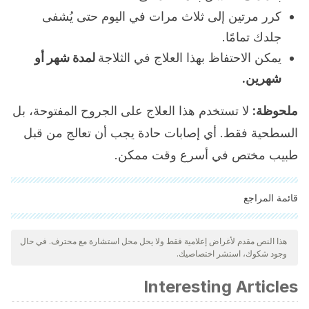
كرر مرتين إلى ثلاث مرات في اليوم حتى يُشفى
جلدك تمامًا.
يمكن الاحتفاظ بهذا العلاج في الثلاجة
لمدة شهر أو
شهرين.
ملحوظة:
لا تستخدم هذا العلاج على الجروح المفتوحة، بل
السطحية فقط. أي إصابات حادة يجب أن تعالج من قبل
طبيب مختص في أسرع وقت ممكن.
قائمة المراجع
"تمت مراجعة جميع المصادر المذكورة بعناية شديدة من قبل فريقنا
لضمان جودتها وموثوقيتها وتحديثها وصحتها. تم اعتبار الببليوغرافيا لهذه
هذا النص مقدم لأغراض إعلامية فقط ولا يحل محل استشارة مع محترف. في حال
وجود شكوك، استشر اختصاصيك.
المقالة موثوقة ودقيقة من الناحية الأكاديمية أو العلمية.
Karimzadeh, S., & Farahpour, M. R. (2017). Topical
Interesting Articles
application of Salvia officinalis hydroethanolic leaf extract