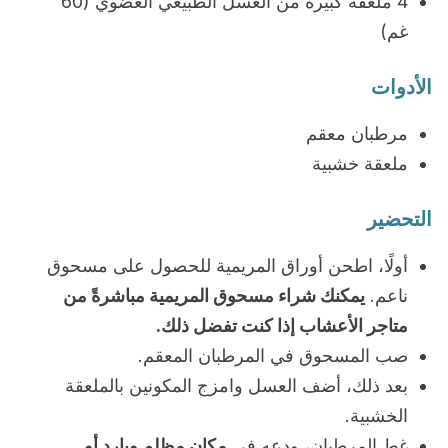
4 ملعقة كبيرة من العسل الطبيعي العضوي (60
غم)
الأدوات
مرطبان معقم
ملعقة خشبية
التحضير
أولًا، اطحن أوراق المريمية للحصول على مسحوق
ناعم.
يمكنك شراء مسحوق المريمية مباشرةً من
متاجر الأعشاب إذا كنت تفضل ذلك.
صب المسحوق في المرطبان المعقم.
بعد ذلك، أضف العسل وامزج المكونين بالملعقة
الخشبية.
غط المرطبان، ودعه في
مكان مظلم وبارد أو