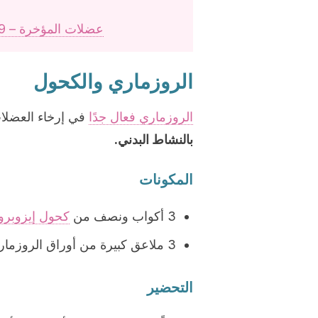
عضلات المؤخرة – 9 نصائح لشدها بطريقة ذكية وفعالة
الروزماري والكحول
الروزماري فعال جدًا
في إرخاء العضلا
بالنشاط البدني.
المكونات
3 أكواب ونصف من
كحول إيزوبروب
3 ملاعق كبيرة من أوراق الروزماري الجافة (45 غم)
التحضير