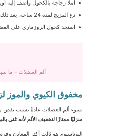
املًا زجاجة بالكحول وأضف إليه أو
دع المزيج لمدة 24 ساعة. بعد ذلك، صفيه واستخدمه.
استخد كحول الروزماري على العض
ألم العضلات – ما سب
مخفوق الكيوي والموز لز
يسوء ألم العضلات عادةً بسبب نقص مس
منزليًا ممتازًا لتخفيف الألم لأنه غني بال
البوتاسيوم هو ثالث أكثر المعادن وفر