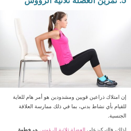
5. تمرين العضلة ثلاثية الرؤوس
إن امتلاك ذراعين قويين ومشدودين هو أمر هام للغاية
للقيام بأي نشاط بدني، بما في ذلك ممارسة العلاقة
الجنسية.
لذلك، فالتركيزعلى
العضلة ثلاثية الرؤوس
هو
خطوة