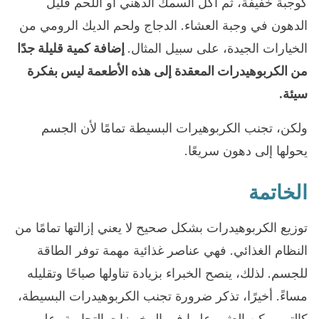
كوجبة خفيفة، ثم أكل السمك الدهني أو اللحم قليل
الدهون في وجبة العشاء. الدجاج ولحم الديك الرومي من
الخيارات الجيدة، على سبيل المثال.
إضافة كمية قليلة جدًا
من الكربوهيدرات المعقدة إلى هذه الأطعمة ليس بفكرة
سيئة.
ولكن، تجنب الكربوهيرات البسيطة تمامًا لأن الجسم
يحولها إلى دهون سريعًا.
الخاتمة
توزيع الكربوهيدرات بشكل صحيح لا يعني إزالتها تمامًا من
النظام الغذائي. فهي عناصر غذائية مهمة توفر الطاقة
للجسم. لذلك، ينصح الخبراء بزيادة تناولها صباحًا وتقليله
مساءً. أخيرًا، تذكر ضرورة تجنب الكربوهيدرات البسيطة،
كالتي يمكن العثور عليها في المخبوزات التجارية، على