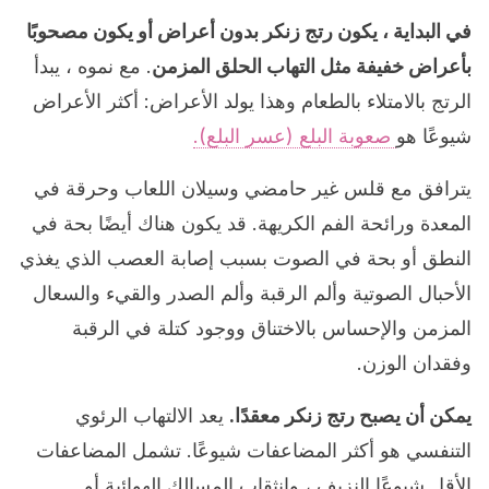
في البداية ، يكون رتج زنكر بدون أعراض أو يكون مصحوبًا
بأعراض خفيفة مثل التهاب الحلق المزمن
. مع نموه ، يبدأ
الرتج بالامتلاء بالطعام وهذا يولد الأعراض: أكثر الأعراض
شيوعًا هو
صعوبة البلع (عسر البلع).
يترافق مع قلس غير حامضي وسيلان اللعاب وحرقة في
المعدة ورائحة الفم الكريهة. قد يكون هناك أيضًا بحة في
النطق أو بحة في الصوت بسبب إصابة العصب الذي يغذي
الأحبال الصوتية وألم الرقبة وألم الصدر والقيء والسعال
المزمن والإحساس بالاختناق ووجود كتلة في الرقبة
وفقدان الوزن.
يمكن أن يصبح رتج زنكر معقدًا.
يعد الالتهاب الرئوي
التنفسي هو أكثر المضاعفات شيوعًا. تشمل المضاعفات
الأقل شيوعًا النزيف ، وانثقاب المسالك الهوائية أو