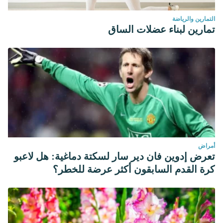
التمارين والرياضة
تمارين لبناء عضلات الساق
أمراض
تعرض إدوين فان دير سار لسكتة دماغية: هل لاعبو
كرة القدم السابقون أكثر عرضة للخطر؟