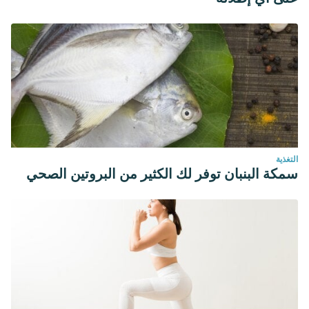
physical activity. Revista Médica de Chile. Abril 2017.
145(4):458-467.
Recomendaciones mundiales sobre actividad física para la
salud. Organización Mundial de la Salud. 2010.
Smith L, et al. A review of occupational physical activity and
sedentary
behaviour correlates.Occupational medicine
(Oxford, London). Abril 2016. 66(3):185-92.
Pérez, Betty M. “Salud: entre la actividad física y el
sedentarismo.”
An Venez Nutr
27.1 (2014): 119-28.
التغذية
سمكة البنبان توفر لك الكثير من البروتين الصحي