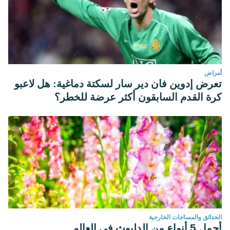
أمراض
تعرض إدوين فان دير سار لسكتة دماغية: هل لاعبو
كرة القدم السابقون أكثر عرضة للخطر؟
الحدائق والمساحات الخارجية
أجمل 5 أنواع من الدلبوث في العالم