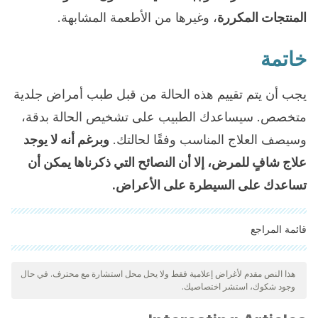
المنتجات المكررة
، وغيرها من الأطعمة المشابهة.
خاتمة
يجب أن يتم تقييم هذه الحالة من قبل طبب أمراض جلدية
متخصص. سيساعدك الطبيب على تشخيص الحالة بدقة،
وسيصف العلاج المناسب وفقًا لحالتك.
وبرغم أنه لا يوجد
علاج شافٍ للمرض، إلا أن النصائح التي ذكرناها يمكن أن
تساعدك على السيطرة على الأعراض.
قائمة المراجع
"تمت مراجعة جميع المصادر المذكورة بعناية شديدة من قبل فريقنا
لضمان جودتها وموثوقيتها وتحديثها وصحتها. تم اعتبار الببليوغرافيا لهذه
هذا النص مقدم لأغراض إعلامية فقط ولا يحل محل استشارة مع محترف. في حال
وجود شكوك، استشر اختصاصيك.
المقالة موثوقة ودقيقة من الناحية الأكاديمية أو العلمية.
Bodom RD, James WG, Berger T. Andrew’s Diseases of the