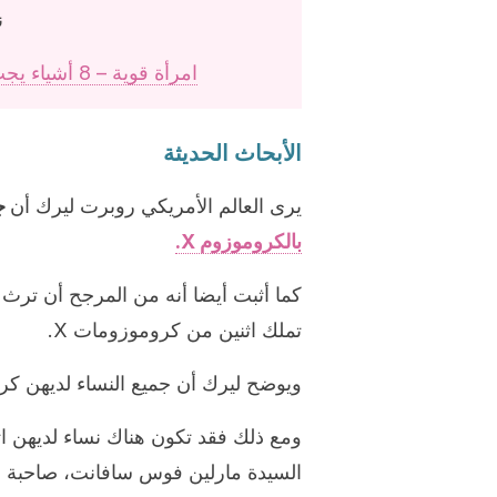
ن
امرأة قوية – 8 أشياء يجب على الأب القيام بها لتربية امرأة قوية
الأبحاث الحديثة
يرى العالم الأمريكي روبرت ليرك أن
جز
بالكروموزوم X.
كما أثبت أيضا أنه من المرجح أن ترث 
تملك اثنين من كروموزومات X.
ويوضح ليرك أن جميع النساء لديهن كروموزوم X “محدود” و
السيدة مارلين فوس سافانت، صاحبة أع