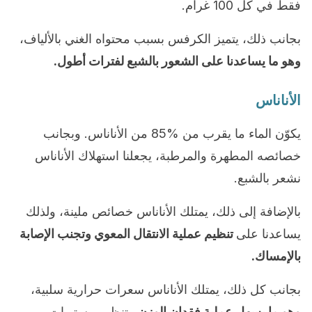
فقط في كل 100 غرام.
بجانب ذلك، يتميز الكرفس بسبب محتواه الغني بالألياف،
وهو ما يساعدنا على الشعور بالشبع لفترات أطول.
الأناناس
يكوّن الماء ما يقرب من %85 من الأناناس. وبجانب
خصائصه المطهرة والمرطبة، يجعلنا استهلاك الأناناس
نشعر بالشبع.
بالإضافة إلى ذلك، يمتلك الأناناس خصائص ملينة، ولذلك
يساعدنا على
تنظيم عملية الانتقال المعوي وتجنب الإصابة
بالإمساك.
بجانب كل ذلك، يمتلك الأناناس سعرات حرارية سلبية،
وهو ما يسهل عملية فقدان الوزن
وتنظيم مستويات