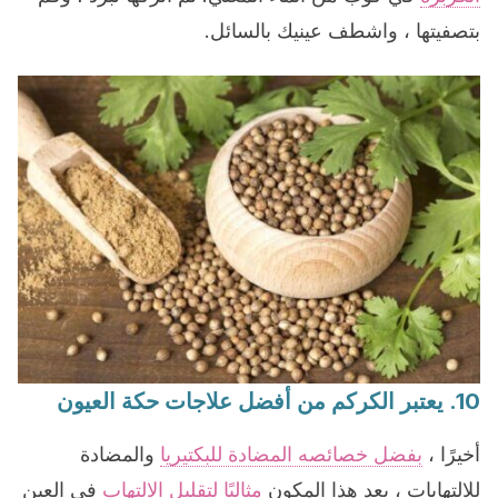
بتصفيتها ، واشطف عينيك بالسائل.
10. يعتبر الكركم من أفضل علاجات حكة العيون
أخيرًا ،
بفضل خصائصه المضادة للبكتيريا
والمضادة
للالتهابات ، يعد هذا المكون
مثاليًا لتقليل الالتهاب
في العين