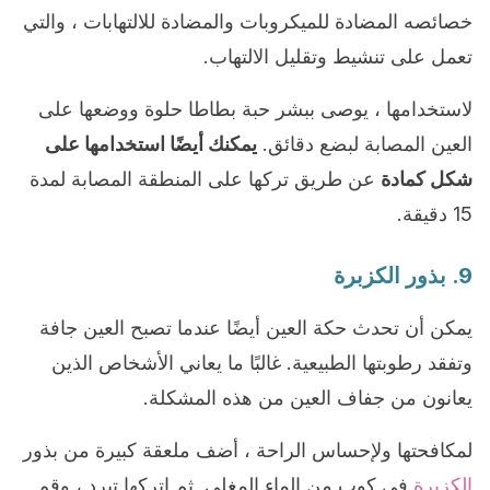
خصائصه المضادة للميكروبات والمضادة للالتهابات ، والتي
تعمل على تنشيط وتقليل الالتهاب.
لاستخدامها ، يوصى ببشر حبة بطاطا حلوة ووضعها على
العين المصابة لبضع دقائق.
يمكنك أيضًا استخدامها على
شكل كمادة
عن طريق تركها على المنطقة المصابة لمدة
15 دقيقة.
9. بذور الكزبرة
يمكن أن تحدث حكة العين أيضًا عندما تصبح العين جافة
وتفقد رطوبتها الطبيعية. غالبًا ما يعاني الأشخاص الذين
يعانون من جفاف العين من هذه المشكلة.
لمكافحتها ولإحساس الراحة ، أضف ملعقة كبيرة من بذور
الكزبرة
في كوب من الماء المغلي. ثم اتركها تبرد ، وقم