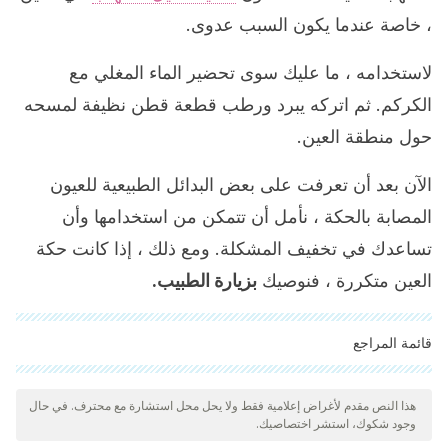
، خاصة عندما يكون السبب عدوى.
لاستخدامه ، ما عليك سوى تحضير الماء المغلي مع
الكركم. ثم اتركه يبرد ورطب قطعة قطن نظيفة لمسحه
حول منطقة العين.
الآن بعد أن تعرفت على بعض البدائل الطبيعية للعيون
المصابة بالحكة ، نأمل أن تتمكن من استخدامها وأن
تساعدك في تخفيف المشكلة. ومع ذلك ، إذا كانت حكة
العين متكررة ، فنوصيك
بزيارة الطبيب.
قائمة المراجع
"تمت مراجعة جميع المصادر المذكورة بعناية شديدة من قبل فريقنا
لضمان جودتها وموثوقيتها وتحديثها وصحتها. تم اعتبار الببليوغرافيا لهذه
هذا النص مقدم لأغراض إعلامية فقط ولا يحل محل استشارة مع محترف. في حال
وجود شكوك، استشر اختصاصيك.
المقالة موثوقة ودقيقة من الناحية الأكاديمية أو العلمية.