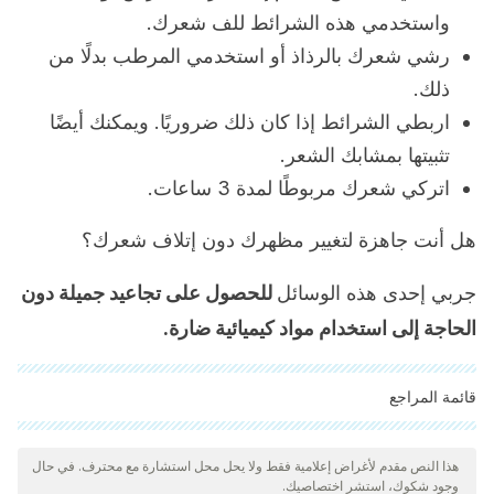
واستخدمي هذه الشرائط للف شعرك.
رشي شعرك بالرذاذ أو استخدمي المرطب بدلًا من
ذلك.
اربطي الشرائط إذا كان ذلك ضروريًا. ويمكنك أيضًا
تثبيتها بمشابك الشعر.
اتركي شعرك مربوطًا لمدة 3 ساعات.
هل أنت جاهزة لتغيير مظهرك دون إتلاف شعرك؟
جربي إحدى هذه الوسائل
للحصول على تجاعيد جميلة دون
الحاجة إلى استخدام مواد كيميائية ضارة.
قائمة المراجع
"تمت مراجعة جميع المصادر المذكورة بعناية شديدة من قبل فريقنا
لضمان جودتها وموثوقيتها وتحديثها وصحتها. تم اعتبار الببليوغرافيا لهذه
هذا النص مقدم لأغراض إعلامية فقط ولا يحل محل استشارة مع محترف. في حال
وجود شكوك، استشر اختصاصيك.
المقالة موثوقة ودقيقة من الناحية الأكاديمية أو العلمية.