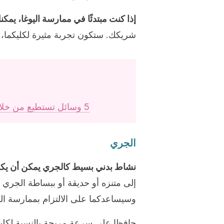
إذا كنت مبتدئًا في ممارسة اليوغا، يمك
شريكك. ستكون تجربة مثيرة لكليكما، 
5 وسائل تستطيع من خلالها إظهار الاهتمام والحب لشريك حياتك
الجري
نشاط بدني بسيط كالجري يمكن أن يكون 
إلى متنزه أو حديقة أو ببساطة الجري 
وسيساعدكما على الالتزام بممارسة ال
حافظا على سرعة مريحة بالنسبة لكليك