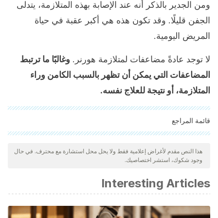
ومن الجدير بالذكر أنه عند الإصابة بهذه المتلازمة، يتدلى
الجفن قليلًا. وقد تكون هذه هي أكبر عقبة في حياة
المريض اليومية.
لا توجد عادةً مضاعفات لمتلازمة هورنر.
وغالبًا ما ترتبط
المضاعفات التي يمكن أن تظهر بالسبب الكامن وراء
المتلازمة، أو نتيجة للعلاج نفسه.
قائمة المراجع
"تمت مراجعة جميع المصادر المذكورة بعناية شديدة من قبل فريقنا
لضمان جودتها وموثوقيتها وتحديثها وصحتها. تم اعتبار الببليوغرافيا لهذه
هذا النص مقدم لأغراض إعلامية فقط ولا يحل محل استشارة مع محترف. في حال
وجود شكوك، استشر اختصاصيك.
المقالة موثوقة ودقيقة من الناحية الأكاديمية أو العلمية.
Kong, Y. X., Wright, G., Pesudovs, K., O’Day, J., Wainer, Z.,
Interesting Articles
& Weisinger, H. S. (2007). Horner syndrome. Clinical and
Experimental Optometry. https://doi.org/10.1111/j.1444-