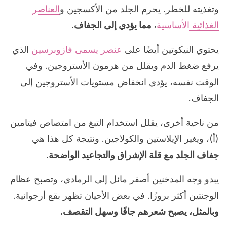
وتغذيته للخطر. يحرم الجلد من الأكسجين و
العناصر
الغذائية الأساسية
،
مما يؤدي إلى الجفاف.
يحتوي النيكوتين أيضًا على
عنصر يسمى فازوبرسين
الذي
يرفع ضغط الدم ويقلل من هرمون الأستروجين. وفي
الوقت نفسه، يؤدي انخفاض مستويات الأستروجين إلى
الجفاف.
من ناحية أخرى، يقلل استخدام التبغ من امتصاص فيتامين
(أ)، ويغير الإيلاستين والكولاجين. ونتيجة كل هذا هي
جفاف الجلد مع قلة الإشراق والتجاعيد الواضحة.
يبدو وجه المدخنين أصفر مائل إلى الرمادي، وتصبح عظام
الوجنتين أكثر بروزًا. في بعض الأحيان تظهر بقع أرجوانية.
وبالمثل، يصبح شعرهم جافًا وسهل التقصف.