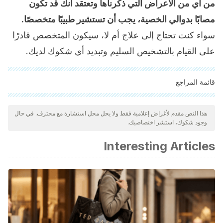
من أي من الأعراض التي ذكرناها وتعتقد أنك قد تكون
مصابًا بدوالي الخصية، يجب أن تستشير طبيبًا متخصصًا.
سواء كنت تحتاج إلى علاج أم لا، سيكون المتخصص قادرًا
على القيام بالتشخيص السليم وتبديد أي شكوك لديك.
قائمة المراجع
"تمت مراجعة جميع المصادر المذكورة بعناية شديدة من قبل فريقنا
لضمان جودتها وموثوقيتها وتحديثها وصحتها. تم اعتبار الببليوغرافيا لهذه
هذا النص مقدم لأغراض إعلامية فقط ولا يحل محل استشارة مع محترف. في حال
وجود شكوك، استشر اختصاصيك.
المقالة موثوقة ودقيقة من الناحية الأكاديمية أو العلمية.
Briceño, L., Díaz, I., Gómez, P., & Cavelier, L. E. (2008).
Interesting Articles
Varicocele e infertilidad masculina. Revista Urología
Colombiana, 17(1).
Castañeda VJC, Serrano BEA, Tapia SR, et al. Impacto de la
varicocelectomía bilateral en el análisis de semen y su
efecto en la fertilidad. Bol Col Mex Urol. 2005;20(2):34-40.