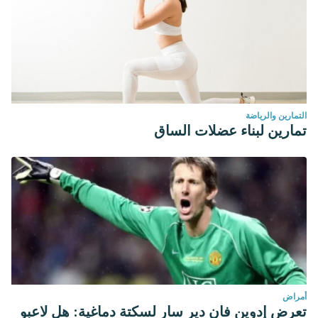
التمارين والرياضة
تمارين لبناء عضلات الساق
أمراض
تعرض إدوين فان دير سار لسكتة دماغية: هل لاعبو