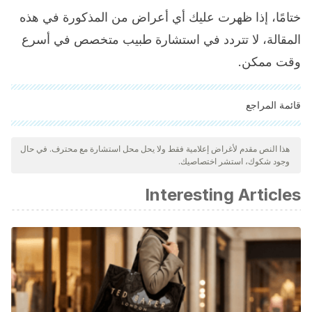
ختامًا، إذا ظهرت عليك أي أعراض من المذكورة في هذه
المقالة، لا تتردد في استشارة طبيب متخصص في أسرع
وقت ممكن.
قائمة المراجع
"تمت مراجعة جميع المصادر المذكورة بعناية شديدة من قبل فريقنا
لضمان جودتها وموثوقيتها وتحديثها وصحتها. تم اعتبار الببليوغرافيا لهذه
هذا النص مقدم لأغراض إعلامية فقط ولا يحل محل استشارة مع محترف. في حال
وجود شكوك، استشر اختصاصيك.
المقالة موثوقة ودقيقة من الناحية الأكاديمية أو العلمية.
Flamant, M., & Boulanger, H.
(2012).
Hiperpotasemia
.
Interesting Articles
EMC – Tratado de Medicina.
https://doi.org/10.1016/S1636-
5410
(12)61915-1
De Sequera, P., Alcázar, R., Albalate, M., Pérez-
García, R., Corchete, E., Asegurado, P., … Ortega-
Díaz, M.
(2014).
Hiperpotasemia en pacientes
hospitalizados
. ??C??mo evitarla? Nefrologia.