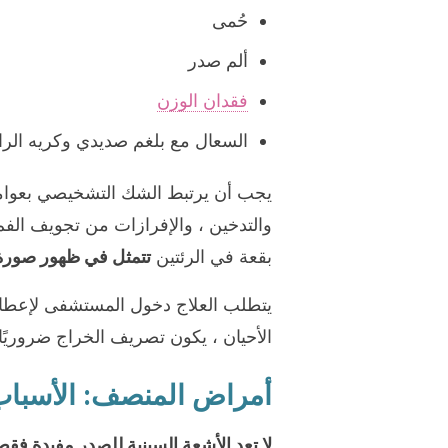
حُمى
ألم صدر
فقدان الوزن
السعال مع بلغم صديدي وكريه الرا
يجب أن يرتبط الشك التشخيصي بعوامل 
والتدخين ، والإفرازات من تجويف الف
بقعة في الرئتين
تتمثل في ظهور صورة 
يتطلب العلاج دخول المستشفى لإعطاء
الأحيان ، يكون تصريف الخراج ضروريًا.
أمراض المنصف: الأسباب 
لا تعد الأشعة السينية للصدر مفيدة فق