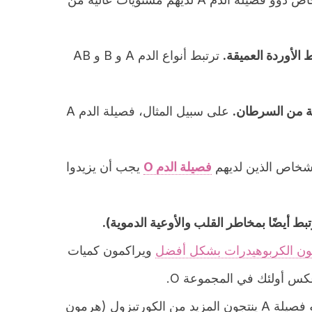
الأوردة العميقة.
ترتبط أنواع الدم A و B و AB
ينة من السرطان.
على سبيل المثال، فصيلة الدم A
لأشخاص الذين لديهم
فصيلة الدم O
يجب أن يزيدوا
بط أيضًا بمخاطر القلب والأوعية الدموية).
ن الكربوهيدرات بشكل أفضل
ويراكمون كميات
س أولئك في المجموعة O.
الأشخاص ذوو فصيلة A ينتجون المزيد من الكورتيزول (هرمون