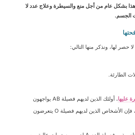
هذا بشكل عام من أجل منع والسيطرة وعلاج عدد لا
ت الجسم.
حتها
حصر لها، ونذكر منها التالي:
ات الطارئة.
ة عليها
.
أولئك الذين لديهم فصيلة AB يواجهون
مخاطر أكبر. على العكس من ذلك، فإن الأشخاص الذين لديهم فصيلة O يتعرضون
الأشخاص ذوو فصيلة الدم A لديهم مستويات عالية من