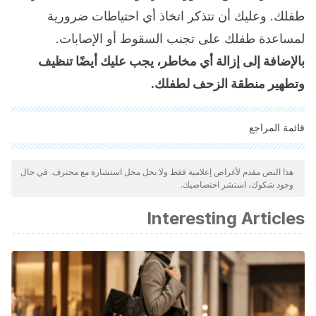
طفلك. وعليك أن تتذكر اتخاذ أي احتياطات ضرورية
لمساعدة طفلك على تجنب السقوط أو الإصابات.
بالإضافة إلى إزالة أي مخاطر، يجب عليك أيضًا تنظيف
وتطهير منطقة الزحف لطفلك.
قائمة المراجع
"تمت مراجعة جميع المصادر المذكورة بعناية شديدة من قبل فريقنا
لضمان جودتها وموثوقيتها وتحديثها وصحتها. تم اعتبار الببليوغرافيا لهذه
هذا النص مقدم لأغراض إعلامية فقط ولا يحل محل استشارة مع محترف. في حال
وجود شكوك، استشر اختصاصيك.
المقالة موثوقة ودقيقة من الناحية الأكاديمية أو العلمية.
de Avila Aburdene, R., & Castro Kukoc, M. (2005).
Interesting Articles
Relaciones con el inicio de la marcha, gateo, uso de
andadores y accidentes.
Revista de la sociedad boliviana
de pediatría
,
44
(1), 11-14. Disponible en:
http://www.scielo.org.bo/pdf/rbp/v44n1/v44n1a03.pdf
Gómez Cruz, T. (2018). Parámetros normales del gateo.