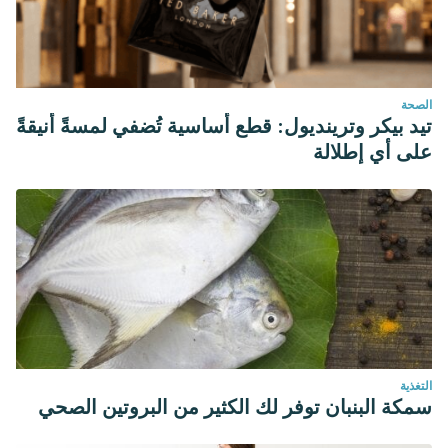
Revisión bibliográfica. Disponible en:
http://diposit.ub.edu/dspace/bitstream/2445/124511/1/124511.pdf
López, S. (2012). La importancia del Gateo.
Psicoactua,
(30)
, 2-1. Disponible en:
الصحة
تيد بيكر وترينديول: قطع أساسية تُضفي لمسةً أنيقةً
rio/documentos/20121105174143_Importancia%20del%20gateo.pdf
على أي إطلالة
التغذية
سمكة البنبان توفر لك الكثير من البروتين الصحي