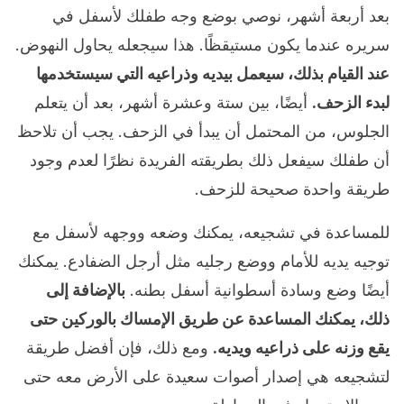
بعد أربعة أشهر، نوصي بوضع وجه طفلك لأسفل في
سريره عندما يكون مستيقظًا. هذا سيجعله يحاول النهوض.
عند القيام بذلك، سيعمل بيديه وذراعيه التي سيستخدمها
لبدء الزحف.
أيضًا، بين ستة وعشرة أشهر، بعد أن يتعلم
الجلوس، من المحتمل أن يبدأ في الزحف. يجب أن تلاحظ
أن طفلك سيفعل ذلك بطريقته الفريدة نظرًا لعدم وجود
طريقة واحدة صحيحة للزحف.
للمساعدة في تشجيعه، يمكنك وضعه ووجهه لأسفل مع
توجيه يديه للأمام ووضع رجليه مثل أرجل الضفادع. يمكنك
أيضًا وضع وسادة أسطوانية أسفل بطنه.
بالإضافة إلى
ذلك، يمكنك المساعدة عن طريق الإمساك بالوركين حتى
يقع وزنه على ذراعيه ويديه.
ومع ذلك، فإن أفضل طريقة
لتشجيعه هي إصدار أصوات سعيدة على الأرض معه حتى