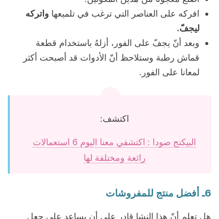
افركه على العناصر التي ترغب في تلميعها
واتركه
ليجفّ.
وبعد أنّ يجفّ على الفور، أزلهُ باستخدام قطعة
قماش رطبة وستلاحظ أنّ الأدوات قد أصبحت أكثر
لمعانا على الفور.
اكتشف:
البيكنج صودا : اكتشفي معنا اليوم 6 استعمالات
رائعة ومختلفة لها
6ـ أفضل منتج للمفروشات
هل تعلم أنّ هذا النشا قادر على أن يساعد على جعل