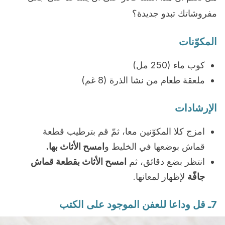
مفروشاتك تبدو جديدة؟
المكوّنات
كوب ماء (250 مل)
ملعقة طعام من نشا الذرة (8 غم)
الإرشادات
امزج كلا المكوّنين معا، ثمّ قم بترطيب قطعة
قماش بوضعها في الخليط و
امسح الأثاث بها.
انتظر بضع دقائق، ثم
امسح الأثاث بقطعة قماش
جافّة
لإظهار لمعانها.
7ـ قل وداعا للعفن الموجود على الكتب