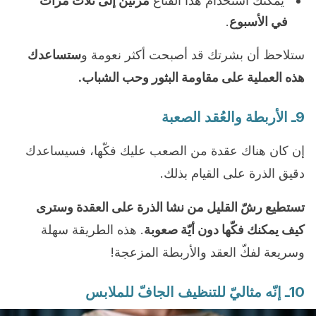
يمكنك استخدام هذا القناع
مرّتين إلى ثلاث مرّات
في الأسبوع
.
ستلاحظ أن بشرتك قد أصبحت أكثر نعومة و
ستساعدك
هذه العملية على مقاومة البثور وحب الشباب.
9ـ الأربطة والعُقد الصعبة
إن كان هناك عقدة من الصعب عليك فكّها، فسيساعدك
دقيق الذرة على القيام بذلك.
تستطيع رشّ القليل من نشا الذرة على العقدة وسترى
كيف يمكنك فكّها دون أيّة صعوبة
. هذه الطريقة سهلة
وسريعة لفكّ العقد والأربطة المزعجة!
10ـ إنّه مثاليّ للتنظيف الجافّ للملابس