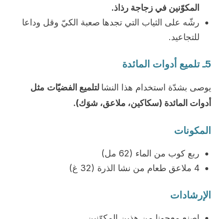
المكوّنين في زجاجة رذاذ.
رشّه على الثياب التي تجدها صعبة الكيّ وقل وداعا
للتجاعيد.
5ـ تلميع أدوات المائدة
يوصى بشدّة استخدام هذا النشا
لتلميع الفضيّات
مثل
أدوات المائدة (سكاكين، ملاعق، شوَك).
المكونات
ربع كوب من الماء (62 مل)
4 ملاعق طعام من نشا الذرة (32 غ)
الإرشادات
اصنع معجونا من هذين المكوّنين.