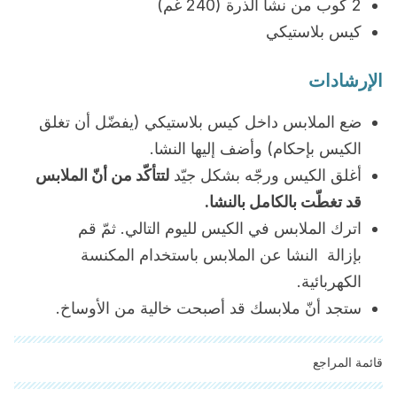
2 كوب من نشا الذرة (240 غم)
كيس بلاستيكي
الإرشادات
ضع الملابس داخل كيس بلاستيكي (يفضّل أن تغلق
الكيس بإحكام) وأضف إليها النشا.
أغلق الكيس ورجّه بشكل جيّد
لتتأكّد من أنّ الملابس
قد تغطّت بالكامل بالنشا.
اترك الملابس في الكيس لليوم التالي. ثمّ قم
بإزالة النشا عن الملابس باستخدام المكنسة
الكهربائية.
ستجد أنّ ملابسك قد أصبحت خالية من الأوساخ.
قائمة المراجع
"تمت مراجعة جميع المصادر المذكورة بعناية شديدة من قبل فريقنا