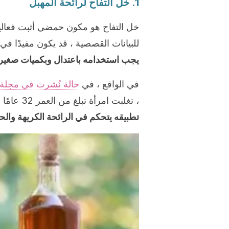
1. خل التفاح لرائحة المهبل
خل التفاح هو مكون حمضي أثبت فعاليته
للبيانات القصصية ، قد يكون مفيدًا ف
يجب استخدامه باعتدال وبكميات صغيرة
في الواقع ، في
حالة نُشرت في مجلة
،
تغلبت امرأة تبلغ من العمر 32 عامًا على أعراض العدوى المهبلية باستخدام خل التفاح.
تطبيقه يتحكم في الرائحة الكريهة والح