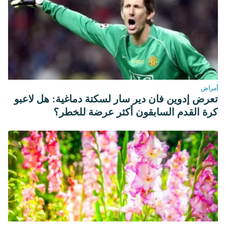
أمراض
تعرض إدوين فان دير سار لسكتة دماغية: هل لاعبو
كرة القدم السابقون أكثر عرضة للخطر؟