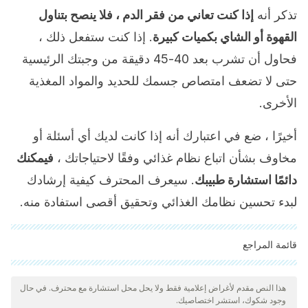
تذكر أنه
إذا كنت تعاني من فقر الدم ، فلا ينصح بتناول
القهوة أو الشاي بكميات كبيرة
. إذا كنت ستفعل ذلك ،
فحاول أن تشرب بعد 40-45 دقيقة من وجبتك الرئيسية
حتى لا تضعف امتصاص جسمك للحديد والمواد المغذية
الأخرى.
أخيرًا ، ضع في اعتبارك أنه إذا كانت لديك أي أسئلة أو
مخاوف بشأن اتباع نظام غذائي وفقًا لاحتياجاتك ،
فيمكنك
دائمًا استشارة طبيبك
. سيعرف المحترف كيفية إرشادك
لبدء تحسين نظامك الغذائي وتحقيق أقصى استفادة منه.
قائمة المراجع
"تمت مراجعة جميع المصادر المذكورة بعناية شديدة من قبل فريقنا
لضمان جودتها وموثوقيتها وتحديثها وصحتها. تم اعتبار الببليوغرافيا لهذه
هذا النص مقدم لأغراض إعلامية فقط ولا يحل محل استشارة مع محترف. في حال
وجود شكوك، استشر اختصاصيك.
المقالة موثوقة ودقيقة من الناحية الأكاديمية أو العلمية.