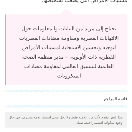
مسببات الأمراض التي يصعب تشخيصها.
نحتاج إلى مزيد من البيانات والمعلومات حول
الالتهابات الفطرية ومقاومة مضادات الفطريات
لتوجيه وتحسين الاستجابة لمسببات الأمراض
الفطرية ذات الأولوية. – مدير منظمة الصحة
العالمية للتنسيق العالمي لمقاومة مضادات
الميكروبات
قائمة المراجع
"تمت مراجعة جميع المصادر المذكورة بعناية شديدة من قبل فريقنا
لضمان جودتها وموثوقيتها وتحديثها وصحتها. تم اعتبار الببليوغرافيا لهذه
هذا النص مقدم لأغراض إعلامية فقط ولا يحل محل استشارة مع محترف. في حال
وجود شكوك، استشر اختصاصيك.
المقالة موثوقة ودقيقة من الناحية الأكاديمية أو العلمية.