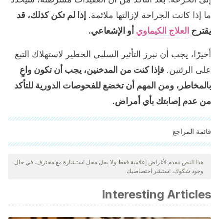
ما إذا كانت الجراحة لإزالتها ملائمة.
إذا لم تكن كذلك، قد
يقترح
العلاج الكيماوي
أو الإشعاعي.
أخيرًا، يجب أن نبرز التأثير السلبي الخطير لاستهلاك التبغ
على الرئتين.
فإذا كنت من المدخنين، يجب أن تكون واعٍ
بالمخاطر، ومن المهم أن تخضع للفحوصات الدورية للتأكد
من عدم إصابتك بأي أمراض.
قائمة المراجع
"تمت مراجعة جميع المصادر المذكورة بعناية شديدة من قبل فريقنا
لضمان جودتها وموثوقيتها وتحديثها وصحتها. تم اعتبار الببليوغرافيا لهذه
هذا النص مقدم لأغراض إعلامية فقط ولا يحل محل استشارة مع محترف. في حال
وجود شكوك، استشر اختصاصيك.
المقالة موثوقة ودقيقة من الناحية الأكاديمية أو العلمية.
Un nódulo pulmonar solitario | Medicina Integral. (n.d.).
Interesting Articles
Retrieved December 24, 2019, from
https://www.elsevier.es/es-revista-medicina-integral-63-