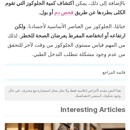
بالإضافة إلى ذلك، يمكن
اكتشاف كمية الجلوكوز التي تقوم
الكلى بطردها عن طريق
فحص دم
أو بول.
ختامًا، الجلوكوز من العناصر الأساسية لأجسادنا.
ولكن
ارتفاعه أو انخفاضه المفرط يعرضان الصحة للخطر.
لذلك
من المهم قياس مستوى الجلوكوز من وقت لآخر للتحقق
من عدم وجود مشكلة تتطلب التدخل الطبي.
قائمة المراجع
"تمت مراجعة جميع المصادر المذكورة بعناية شديدة من قبل فريقنا
لضمان جودتها وموثوقيتها وتحديثها وصحتها. تم اعتبار الببليوغرافيا لهذه
هذا النص مقدم لأغراض إعلامية فقط ولا يحل محل استشارة مع محترف. في حال
وجود شكوك، استشر اختصاصيك.
المقالة موثوقة ودقيقة من الناحية الأكاديمية أو العلمية.
Kharroubi AT, Darwish HM. Diabetes mellitus: The epidemic
Interesting Articles
of the century.
World J Diabetes
. 2015;6(6):850–867.
doi:10.4239/wjd.v6.i6.850