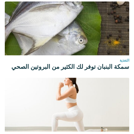
receptor subtypes: effects on the sleep-wake cycle. Brain
Research. https://doi.org/10.1016/0006-8993(94)90176-7
Leung, Y. M., Wu, B. T., Chen, Y. C., Hung, C. H., & Chen, Y.
W. (2010). Diphenidol inhibited sodium currents and
produced spinal anesthesia.
Neuropharmacology
,
58
(7),
1147–1152. https://doi.org/10.1016/j.neuropharm.2010.02.007
التغذية
سمكة البنبان توفر لك الكثير من البروتين الصحي