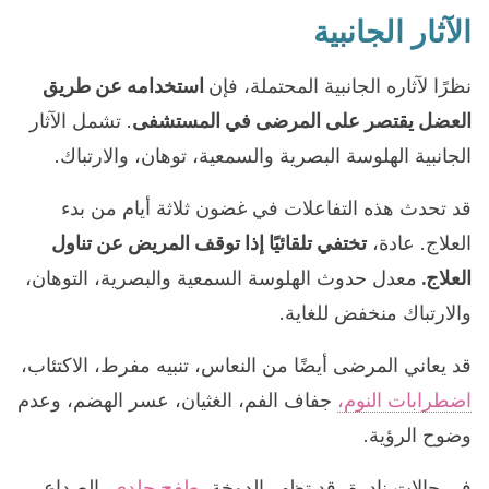
الآثار الجانبية
نظرًا لآثاره الجانبية المحتملة، فإن
استخدامه عن طريق
العضل يقتصر على المرضى في المستشفى
. تشمل الآثار
الجانبية الهلوسة البصرية والسمعية، توهان، والارتباك.
قد تحدث هذه التفاعلات في غضون ثلاثة أيام من بدء
العلاج. عادة،
تختفي تلقائيًا إذا توقف المريض عن تناول
العلاج.
معدل حدوث الهلوسة السمعية والبصرية، التوهان،
والارتباك منخفض للغاية.
قد يعاني المرضى أيضًا من النعاس، تنبيه مفرط، الاكتئاب،
اضطرابات النوم،
جفاف الفم، الغثيان، عسر الهضم، وعدم
وضوح الرؤية.
في حالات نادرة، قد تظهر الدوخة،
طفح جلدي،
الصداع،