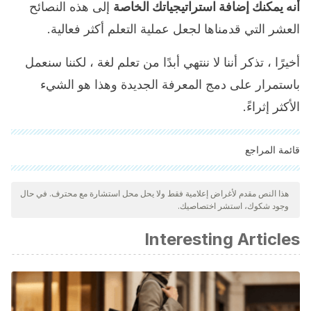
أنه يمكنك إضافة استراتيجياتك الخاصة
إلى هذه النصائح
العشر التي قدمناها لجعل عملية التعلم أكثر فعالية.
أخيرًا ، تذكر أننا لا ننتهي أبدًا من تعلم لغة ، لكننا سنعمل
باستمرار على دمج المعرفة الجديدة وهذا هو الشيء
الأكثر إثراءً.
قائمة المراجع
"تمت مراجعة جميع المصادر المذكورة بعناية شديدة من قبل فريقنا
لضمان جودتها وموثوقيتها وتحديثها وصحتها. تم اعتبار الببليوغرافيا لهذه
هذا النص مقدم لأغراض إعلامية فقط ولا يحل محل استشارة مع محترف. في حال
وجود شكوك، استشر اختصاصيك.
المقالة موثوقة ودقيقة من الناحية الأكاديمية أو العلمية.
Interesting Articles
Rubio Alcalá, F. D. (2020). La ansiedad en el
aprendizaje de idiomas.
La ansiedad en el aprendizaje
de idiomas
, 1-256.
López, E. M. (2019). La ansiedad en el aprendizaje de