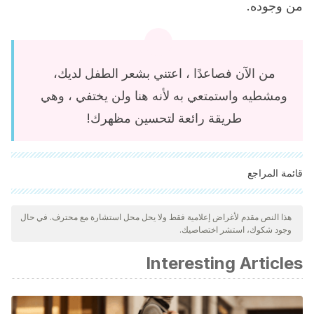
من وجوده.
من الآن فصاعدًا ، اعتني بشعر الطفل لديك،
ومشطيه واستمتعي به لأنه هنا ولن يختفي ، وهي
طريقة رائعة لتحسين مظهرك!
قائمة المراجع
"تمت مراجعة جميع المصادر المذكورة بعناية شديدة من قبل فريقنا
لضمان جودتها وموثوقيتها وتحديثها وصحتها. تم اعتبار الببليوغرافيا لهذه
هذا النص مقدم لأغراض إعلامية فقط ولا يحل محل استشارة مع محترف. في حال
وجود شكوك، استشر اختصاصيك.
المقالة موثوقة ودقيقة من الناحية الأكاديمية أو العلمية.
Garrote, A. & Bonet, . (2004) Cosmética de estilo. Offarm.
Interesting Articles
Vol. 23. Núm. 10.
Pérez-Elizondo, AD, & Achenbach, RE. (2016). Alopecia por