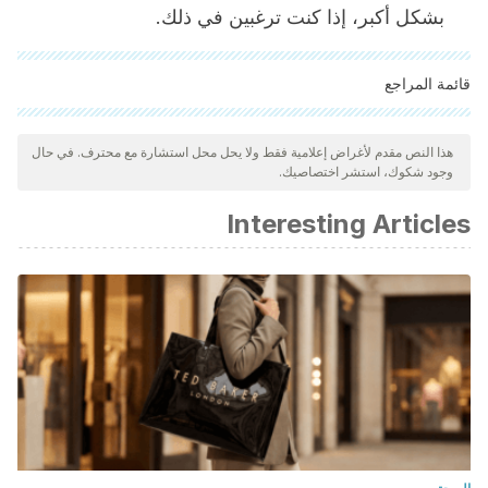
بشكل أكبر، إذا كنت ترغبين في ذلك.
قائمة المراجع
"تمت مراجعة جميع المصادر المذكورة بعناية شديدة من قبل فريقنا
لضمان جودتها وموثوقيتها وتحديثها وصحتها. تم اعتبار الببليوغرافيا لهذه
هذا النص مقدم لأغراض إعلامية فقط ولا يحل محل استشارة مع محترف. في حال
وجود شكوك، استشر اختصاصيك.
المقالة موثوقة ودقيقة من الناحية الأكاديمية أو العلمية.
[featured-post url="https://mejorconsalud.as.com/la-manera-
Interesting Articles
correcta-de-lavarse-la-cara-en-5-pasos/"]