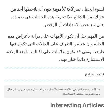
لسوء الحظ ، تمر
كآبة
الأمومة
دون أن يلاحظها أحد من
حولك
. من الشائع جدًا تجربة هذه الحلقات في صمت ،
حتى مع بعض الانتقادات أو الرفض.
من المهم جدًا أن تكون الأمهات على دراية بأعراض هذه
الحالة وأن يتعلمن التعرف على الحالات التي تكون فيها
طبيعية ومتى قد تكون علامات على اكتئاب ما بعد الولادة.
الاستشارة دائما خيار مهم.
قائمة المراجع
"تمت مراجعة جميع المصادر المذكورة بعناية شديدة من قبل فريقنا
لضمان جودتها وموثوقيتها وتحديثها وصحتها. تم اعتبار الببليوغرافيا لهذه
هذا النص مقدم لأغراض إعلامية فقط ولا يحل محل استشارة مع محترف. في حال
وجود شكوك، استشر اختصاصيك.
المقالة موثوقة ودقيقة من الناحية الأكاديمية أو العلمية.
Iturrospe, C. V. A. G. (1997). Disforia posparto: analisis de
Interesting Articles