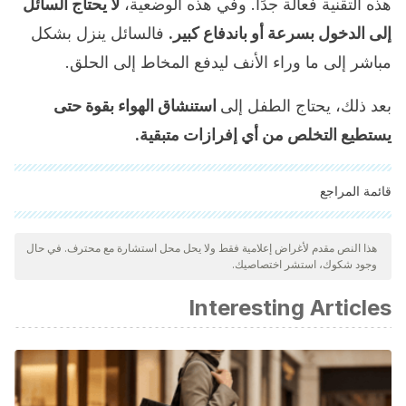
هذه التقنية فعالة جدًا. وفي هذه الوضعية،
لا يحتاج السائل
إلى الدخول بسرعة أو باندفاع كبير.
فالسائل ينزل بشكل
مباشر إلى ما وراء الأنف ليدفع المخاط إلى الحلق.
بعد ذلك، يحتاج الطفل إلى
استنشاق الهواء بقوة حتى
يستطيع التخلص من أي إفرازات متبقية.
قائمة المراجع
"تمت مراجعة جميع المصادر المذكورة بعناية شديدة من قبل فريقنا
لضمان جودتها وموثوقيتها وتحديثها وصحتها. تم اعتبار الببليوغرافيا لهذه
هذا النص مقدم لأغراض إعلامية فقط ولا يحل محل استشارة مع محترف. في حال
وجود شكوك، استشر اختصاصيك.
المقالة موثوقة ودقيقة من الناحية الأكاديمية أو العلمية.
Deckx, L., De Sutter, A. I. M., Guo, L., Mir, N. A., & van Driel,
Interesting Articles
M. L. (2016). Nasal decongestants in monotherapy for the
common cold. Cochrane Database of Systematic Reviews.
https://doi.org/10.1002/14651858.CD009612.pub2
Riera Sampol, A., & Pedro Gómez, J. E. de. (2014). ¿ En la