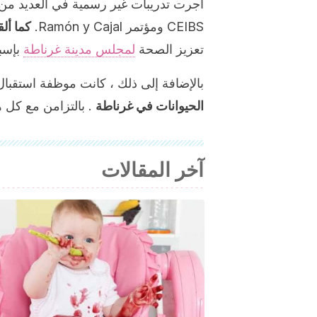
أجرت تدريبات غير رسمية في العديد من
CEIBS ومؤتمر Ramón y Cajal.
كما أل
تعزيز الصحة
لمجلس مدينة غرناطة
بإسبا
بالإضافة إلى ذلك ، كانت موظفة استقبال في Clinica Doctor Cano SL. بين عامي 2015 و 
الحيوانات في غرناطة
. بالتزامن مع كل ه
آخر المقالات