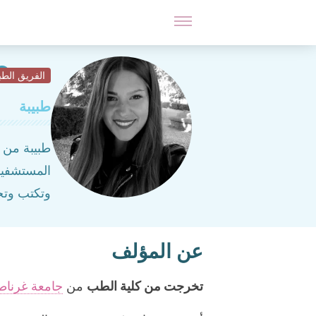
 Cano
الفريق الط
طبيبة
طبيبة من 
المستشفيا
وتكتب وتح
عن المؤلف
تخرجت من كلية الطب
من
جامعة غرناط