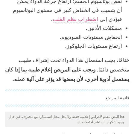
نقص بوتاسيوم الجسم: ارتفاع جرعة الدواء يمكن
أن يتسبب في انخفاض كبير في مستوى البوتاسيوم
فيؤدي إلى
اضطراب نظم القلب
.
مشكلات الأذنين.
انخفاض مستويات الصوديوم.
ارتفاع مستويات الجلوكوز.
ختامًا، يجب استعمال هذا الدواء تحت إشراف طبيب
متخصص دائمًا.
ويجب على المريض إعلام طبيبه بما إذا كان
يستعمل أدوية أخرى، لأن بعضها قد يؤثر على آلية عمله.
قائمة المراجع
"تمت مراجعة جميع المصادر المذكورة بعناية شديدة من قبل فريقنا
لضمان جودتها وموثوقيتها وتحديثها وصحتها. تم اعتبار الببليوغرافيا لهذه
هذا النص مقدم لأغراض إعلامية فقط ولا يحل محل استشارة مع محترف. في حال
وجود شكوك، استشر اختصاصيك.
المقالة موثوقة ودقيقة من الناحية الأكاديمية أو العلمية.
Vademecum. (1964). SEGURIL.