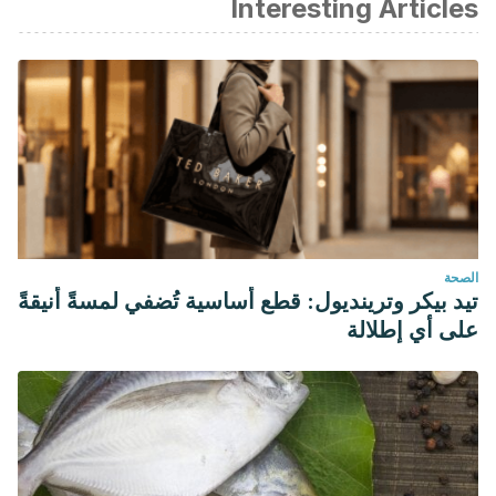
Interesting Articles
Valdivieso D., A. (2018). Diurético del Asa Furosemida y
Acido Etacrinico. ARS MEDICA Revista de Ciencias
Médicas. https://doi.org/10.11565/arsmed.v0i1.1294
Martínez-Rodríguez, R. H., García Lorenzo, J., Bellido Peti,
J., Palou Redorta, J., Gómez Ruiz, J. J., & Villavicencio
Mavrich, H. (2007). Diuréticos del asa y ototoxicidad. Actas
Urologicas Espanolas.
الصحة
تيد بيكر وترينديول: قطع أساسية تُضفي لمسةً أنيقةً
على أي إطلالة