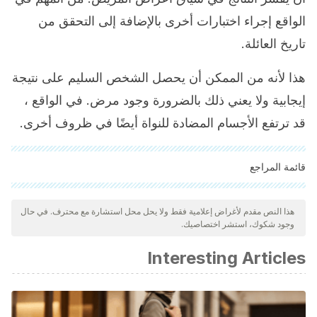
الواقع إجراء اختبارات أخرى بالإضافة إلى التحقق من
تاريخ العائلة.
هذا لأنه من الممكن أن يحصل الشخص السليم على نتيجة
إيجابية ولا يعني ذلك بالضرورة وجود مرض. في الواقع ،
قد ترتفع الأجسام المضادة للنواة أيضًا في ظروف أخرى.
قائمة المراجع
"تمت مراجعة جميع المصادر المذكورة بعناية شديدة من قبل فريقنا
لضمان جودتها وموثوقيتها وتحديثها وصحتها. تم اعتبار الببليوغرافيا لهذه
هذا النص مقدم لأغراض إعلامية فقط ولا يحل محل استشارة مع محترف. في حال
وجود شكوك، استشر اختصاصيك.
المقالة موثوقة ودقيقة من الناحية الأكاديمية أو العلمية.
Anticuerpos Antinucleares (ANA). (n.d.). Retrieved May 3,
Interesting Articles
2021, from https://www.rheumatology.org/I-Am-A/Patient-
Caregiver/Enfermedades-y-Condiciones/Anticuerpos-
Antinucleares-ANA