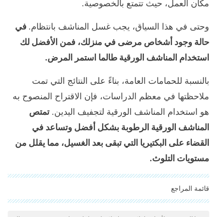
مكان العمل، حيث تتمتع بالخصوصية.
وحتى في هذا السياق، يجب غسل المناشف بانتظام.
في
حالة وجود أشخاص مرضى في منزلك، فمن الأفضل لك
استخدام المناشف الورقية طالما استمر المرض.
بالنسبة للحمامات العامة، بناءً على النتائج التي تمت
ملاحظتها في معظم الدراسات، فإن الاقتراح المنصوح به
هو استخدام المناشف الورقية لتجفيف اليدين.
تمتص
المناشف الورقية الرطوبة بشكل أفضل وتساعد في
القضاء على البكتيريا التي تبقى بعد الغسيل، مما يقلل من
مستويات التلوث.
قائمة المراجع
"تمت مراجعة جميع المصادر المذكورة بعناية شديدة من قبل فريقنا
لضمان جودتها وموثوقيتها وتحديثها وصحتها. تم اعتبار الببليوغرافيا لهذه