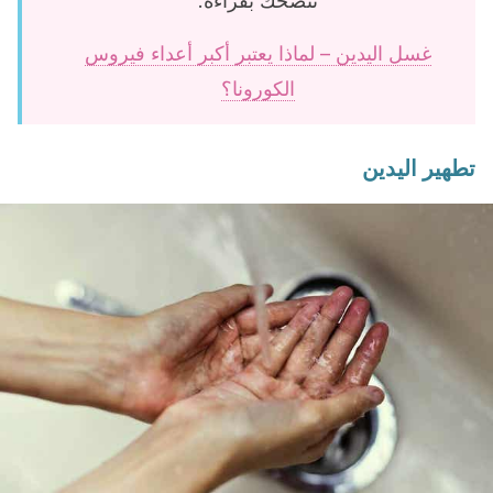
ننصحك بقراءة:
غسل اليدين – لماذا يعتبر أكبر أعداء فيروس
الكورونا؟
تطهير اليدين