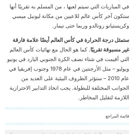
في المباريات التي سيتم لعبها ، من المسلم به تقريبًا أنها
ستكون آخر كأس عالم للاعبين من مكانة ليونيل ميسي
وكريستيانو رونالدو وربما حتى نيمار.
ستمثل درجة الحرارة في كأس العالم أيضًا علامة فارقة
غير مسبوقة تقريبًا
. كما هو الحال مع نهائيات كأس العالم
التي أقيمت في شتاء نصف الكرة الجنوبي البارد في يونيو
ويوليو – مثل الأرجنتين في عام 1978 وجنوب إفريقيا في
عام 2010 – ستؤثر الظروف البيئية على العديد من
الجوانب المختلفة للبطولة. يجب اتخاذ التدابير الاحترازية
اللازمة لتقليل المخاطر.
قائمة المراجع
"تمت مراجعة جميع المصادر المذكورة بعناية شديدة من قبل فريقنا
لضمان جودتها وموثوقيتها وتحديثها وصحتها. تم اعتبار الببليوغرافيا لهذه