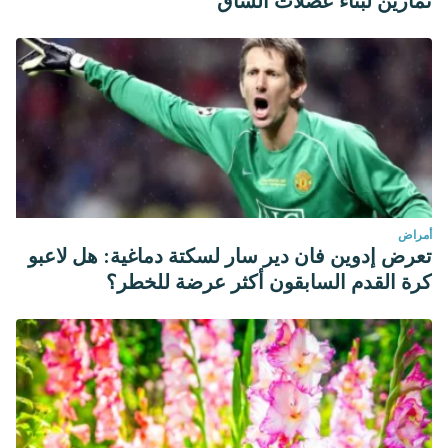
تمارين لبناء عضلات الساق
أمراض
تعرض إدوين فان دير سار لسكتة دماغية: هل لاعبو
كرة القدم السابقون أكثر عرضة للخطر؟